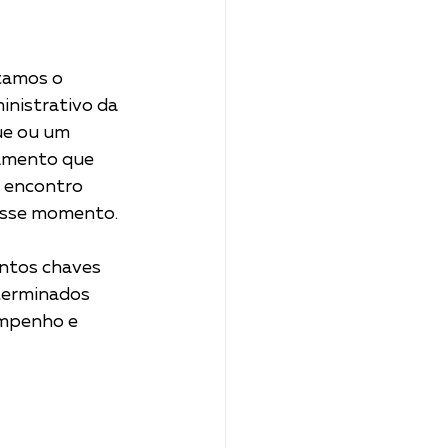
tamos o 
inistrativo da 
ue ou um 
namento que 
 encontro 
 esse momento.
ontos chaves 
terminados 
mpenho e 