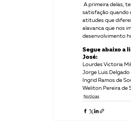
 A primeira delas, tem peso nível 70 (considerando índice de 0 a 100), uma vez que gera 
satisfação quando c
atitudes que difere
alavanca que nos im
desenvolvimento hu
Segue abaixo a l
José:
Lourdes Victoria Mi
Jorge Luis Delgado 
Ingrid Ramos de Sou
Weliton Pereira de 
Notícias