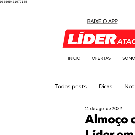
968565471077145
BAIXE O APP
INÍCIO
OFERTAS
SOMO
Todos posts
Dicas
Notí
11 de ago. de 2022
Almoço c