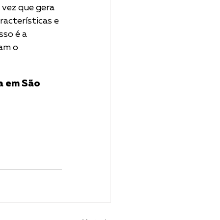
acterísticas e 
so é a 
am o 
a em São 