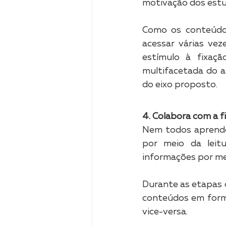
motivação dos est
Como os conteúdos
acessar várias vez
estímulo à fixaç
multifacetada do 
do eixo proposto.
4. Colabora com a f
Nem todos aprende
por meio da leitu
informações por mei
Durante as etapas d
conteúdos em forma
vice-versa.