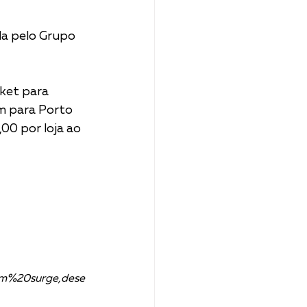
da pelo Grupo 
ket para 
m para Porto 
00 por loja ao 
m%20surge,dese