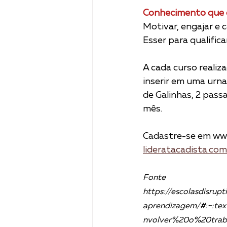
Conhecimento que 
Motivar, engajar e 
Esser para qualific
A cada curso realiz
inserir em uma urna
de Galinhas, 2 pass
mês.
Cadastre-se em www
lideratacadista.co
Fonte
https://escolasdisrup
aprendizagem/#:~:
nvolver%20o%20tra