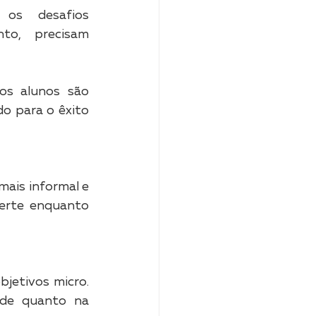
os desafios 
to, precisam 
s alunos são 
o para o êxito 
ais informal e 
verte enquanto 
jetivos micro. 
de quanto na 