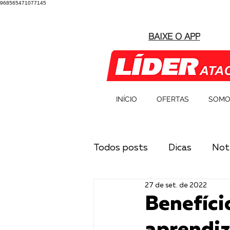
968565471077145
BAIXE O APP
INÍCIO
OFERTAS
SOMO
Todos posts
Dicas
Notí
27 de set. de 2022
Benefíci