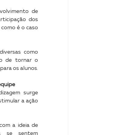
olvimento de 
ticipação dos 
 como é o caso 
diversas como 
 de tornar o 
para os alunos. 
equipe
izagem surge 
timular a ação 
com a ideia de 
s se sentem 