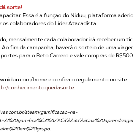
dá sorte!
capacitar. Essa é a função do Niduu, plataforma aderi
ar os colaboradores do Líder Atacadista.
ado, mensalmente cada colaborador irá receber um tic
. Ao fim da campanha, haverá o sorteio de uma viage
aportes para o Beto Carrero e vale compras de R$500,
.niduu.com/home e confira o regulamento no site 
m.br/conhecimentoquedasorte. 
tivas.com.br/steam/gamificacao-na-
text=A%20gamifica%C3%A7%C3%A3o%20na%20aprendizage
balho%20em%20grupo.