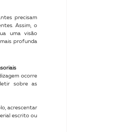
ntes precisam 
tes. Assim, o 
ua uma visão 
mais profunda 
soriais
izagem ocorre 
tir sobre as 
o, acrescentar 
al escrito ou 