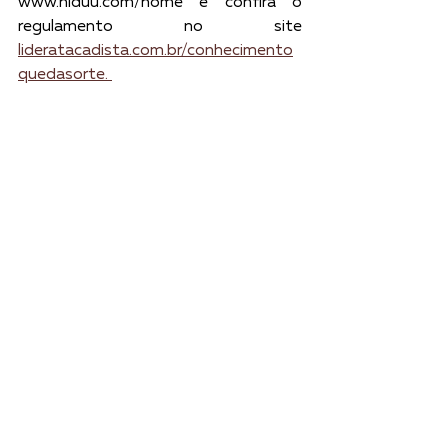
www.niduu.com/home e confira o 
regulamento no site 
lideratacadista.com.br/conhecimento
quedasorte. 
Fonte
https://niduu.com/blog/gamificacao-
metodologia-ideal-treinamentos-
corporativos
Carreira
Notícias
Ver tudo
Posts recentes