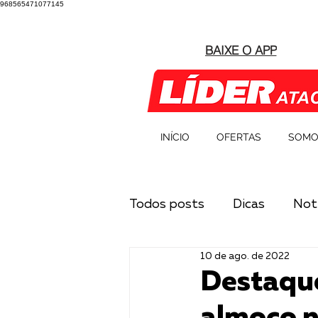
968565471077145
BAIXE O APP
INÍCIO
OFERTAS
SOMO
Todos posts
Dicas
Notí
10 de ago. de 2022
Destaque