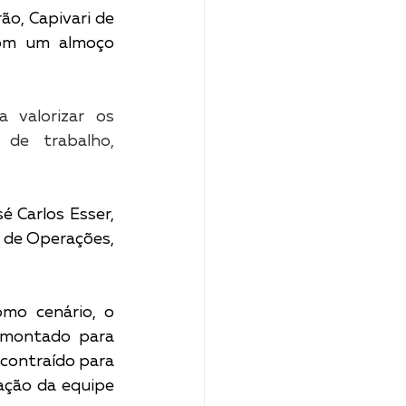
o, Capivari de 
om um almoço 
a valorizar os 
de trabalho, 
 Carlos Esser, 
 de Operações, 
mo cenário, o 
 montado para 
ontraído para 
ção da equipe 