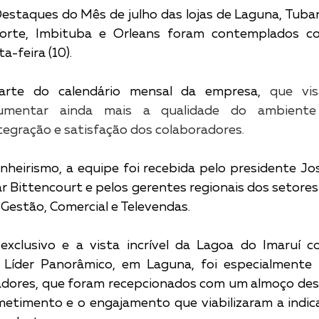
staques do Mês de julho das lojas de Laguna, Tubarã
Norte, Imbituba e Orleans foram contemplados c
a-feira (10). 
parte do calendário mensal da empresa, 
que vis
aumentar ainda mais a qualidade do ambiente 
tegração e satisfação dos colaboradores.
eirismo, a equipe foi recebida pelo presidente José
ar Bittencourt e pelos gerentes regionais dos setores
Gestão, Comercial e Televendas.
xclusivo e a vista incrível da Lagoa do Imaruí co
Líder Panorâmico, em Laguna, foi especialmente
adores, que foram recepcionados com um almoço desc
etimento e o engajamento que viabilizaram a indica