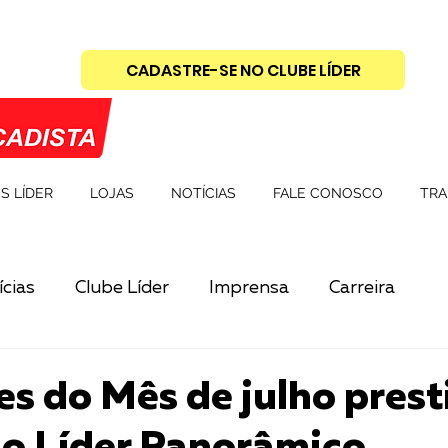
CADASTRE-SE NO CLUBE LÍDER
S LÍDER
LOJAS
NOTÍCIAS
FALE CONOSCO
TRA
cias
Clube Líder
Imprensa
Carreira
s do Mês de julho pres