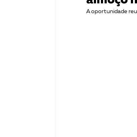
almoço n
A oportunidade reun