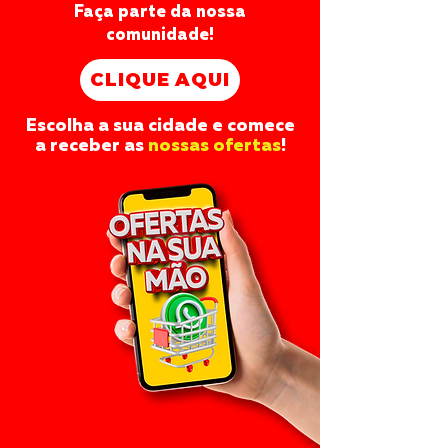
Faça parte da nossa
comunidade!
CLIQUE AQUI
Escolha a sua cidade e comece
a receber as
nossas ofertas
!