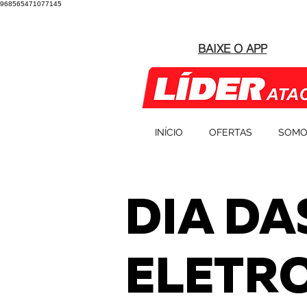
968565471077145
BAIXE O APP
INÍCIO
OFERTAS
SOMO
DIA DA
ELETR