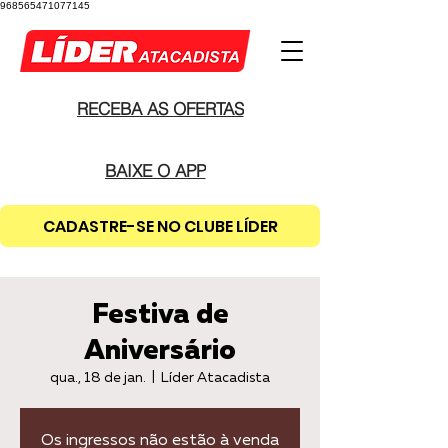
968565471077145
RECEBA AS OFERTAS
BAIXE O APP
CADASTRE-SE NO CLUBE LÍDER
Festiva de
Aniversário
qua., 18 de jan.
  |  
Líder Atacadista
Os ingressos não estão à venda