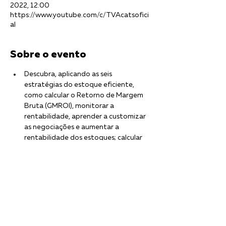
2022, 12:00
https://www.youtube.com/c/TVAcatsofici
al
Sobre o evento
Descubra, aplicando as seis 
estratégias do estoque eficiente, 
como calcular o Retorno de Margem 
Bruta (GMROI), monitorar a 
rentabilidade, aprender a customizar 
as negociações e aumentar a 
rentabilidade dos estoques; calcular 
estoque sazonal; como adotar uma 
cultura de Centro de Resultados; e 
como envolver e engajar as áreas na 
busca pelo estoque ideal.
Data:
 12 e 13 de setembro de 2022
Carga horária:
 06h
Horário:
 das 09:00h às 12:00h
Formato:
 Aulas on-line ao vivo