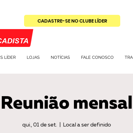
CADASTRE-SE NO CLUBE LÍDER
S LÍDER
LOJAS
NOTÍCIAS
FALE CONOSCO
TRA
Reunião mensal
qui., 01 de set.
  |  
Local a ser definido