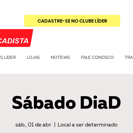
CADASTRE-SE NO CLUBE LÍDER
S LÍDER
LOJAS
NOTÍCIAS
FALE CONOSCO
TRA
Sábado DiaD
sáb., 01 de abr.
  |  
Local a ser determinado