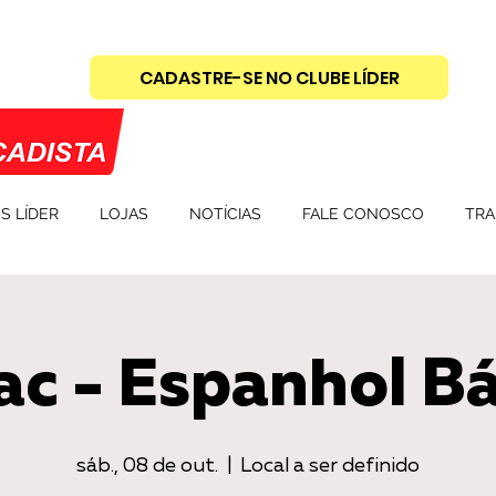
CADASTRE-SE NO CLUBE LÍDER
S LÍDER
LOJAS
NOTÍCIAS
FALE CONOSCO
TRA
ac - Espanhol Bá
sáb., 08 de out.
  |  
Local a ser definido