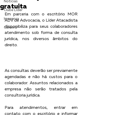
Notícias
gratuita
Clube Líder
Em parceria com o escritório MOR 
Imprensa
ADV de Advocacia, o Líder Atacadista 
disponibiliza para seus colaboradores 
Carreira
atendimento sob forma de consulta 
jurídica, nos diversos âmbitos do 
direito. 
As consultas deverão ser previamente 
agendadas e não há custos para o 
colaborador. Assuntos relacionados a 
empresa não serão tratados pela 
consultoria jurídica.
Para atendimentos, entrar em 
contato com o escritório e informar 