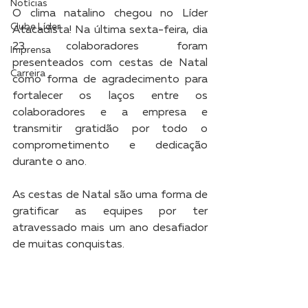
Notícias
O clima natalino chegou no Líder 
Clube Líder
Atacadista! Na última sexta-feira, dia 
23, colaboradores foram 
Imprensa
presenteados com cestas de Natal 
Carreira
como forma de agradecimento para 
fortalecer os laços entre os 
colaboradores e a empresa e 
transmitir gratidão por todo o 
comprometimento e dedicação 
durante o ano.
As cestas de Natal são uma forma de 
gratificar as equipes por ter 
atravessado mais um ano desafiador 
de muitas conquistas.