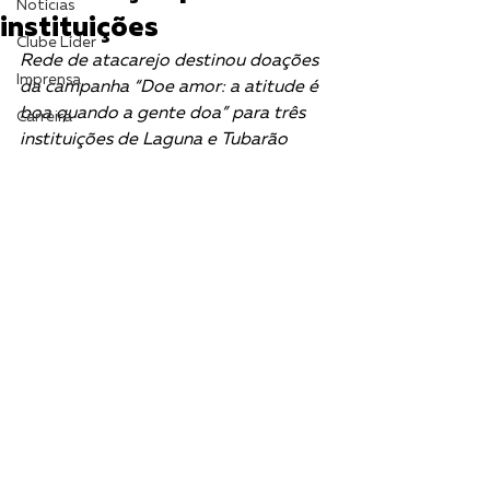
Notícias
instituições
Clube Líder
Rede de atacarejo destinou doações 
Imprensa
da campanha “Doe amor: a atitude é 
boa quando a gente doa” para três 
Carreira
instituições de Laguna e Tubarão