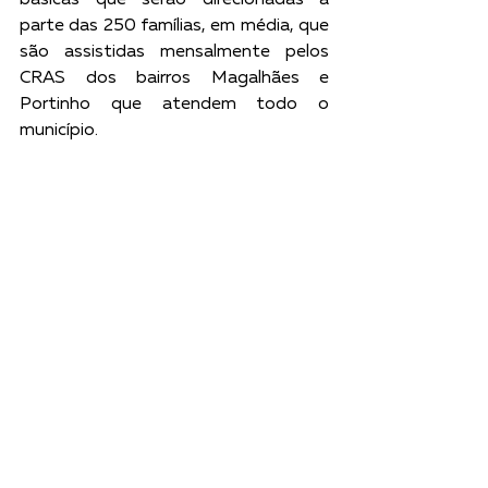
básicas que serão direcionadas a 
parte das 250 famílias, em média, que 
são assistidas mensalmente pelos 
CRAS dos bairros Magalhães e 
Portinho que atendem todo o 
município. 
Em Tubarão, as doações foram 