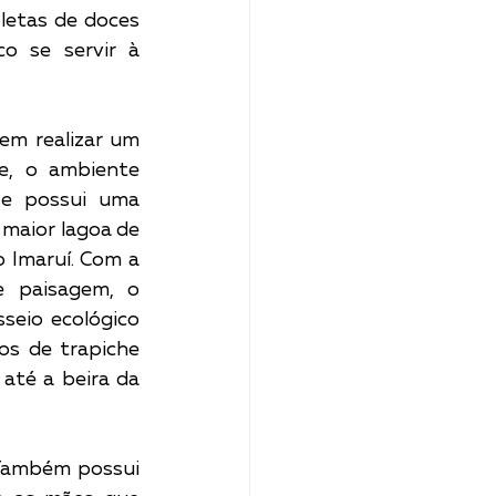
letas de doces 
o se servir à 
em realizar um 
e, o ambiente 
e possui uma 
maior lagoa de 
 Imaruí. Com a 
e paisagem, o 
eio ecológico 
s de trapiche 
até a beira da 
 Também possui 