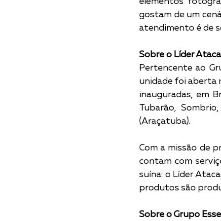
elementos fotográ
gostam de um cenári
atendimento é de s
Sobre o Líder Ataca
Pertencente ao Gru
unidade foi aberta 
inauguradas, em Br
Tubarão, Sombrio,
(Araçatuba).  
Com a missão de pr
contam com serviço
suína: o Líder Atac
produtos são produz
Sobre o Grupo Esse