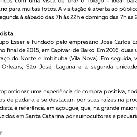
ficos com uma vista de tirar o fôlego - ideal par
o para muitas fotos. A visitação é aberta ao público 
egunda à sábado das 7h às 22h e domingo das 7h às 2
dista  
po Esser e fundado pelo empresário José Carlos Ess
no final de 2015, em Capivari de Baixo. Em 2016, duas 
aço do Norte e Imbituba (Vila Nova). Em seguida, v
 Orleans, São José, Laguna e a segunda unidade
oporcionar uma experiência de compra positiva, tod
s de padaria e se destacam por suas raízes na prod
adista é referência em açougue, que, na grande maioria
idos em Santa Catarina por suinocultores e pecuaris
r 