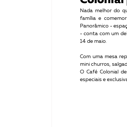
Colonial
Nada melhor do que
família e comemor
Panorâmico - espaç
- conta com um deli
14 de maio. 
Com uma mesa reple
mini churros, salgad
O Café Colonial d
especiais e exclusiva