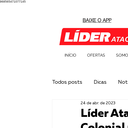
968565471077145
BAIXE O APP
INÍCIO
OFERTAS
SOMO
Todos posts
Dicas
Notí
24 de abr. de 2023
Líder At