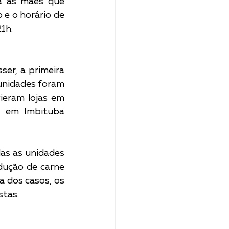
a as mães que 
e o horário de 
1h. 
er, a primeira 
unidades foram 
ieram lojas em 
 em Imbituba 
as as unidades 
ução de carne 
 dos casos, os 
tas.  