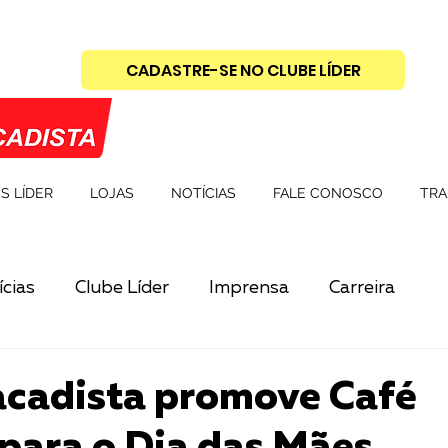
CADASTRE-SE NO CLUBE LÍDER
S LÍDER
LOJAS
NOTÍCIAS
FALE CONOSCO
TRA
cias
Clube Líder
Imprensa
Carreira
acadista promove Café