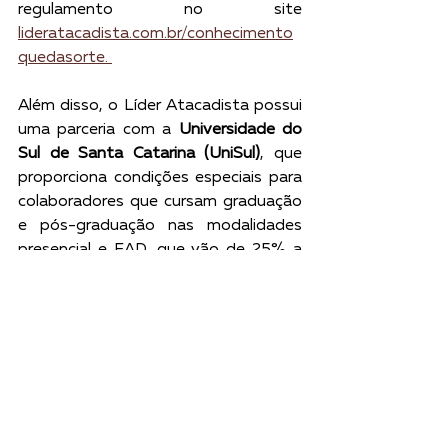
regulamento no site 
lideratacadista.com.br/conhecimento
quedasorte. 
Além disso, o Líder Atacadista possui 
uma parceria com a 
Universidade do 
Sul de Santa Catarina (UniSul)
, que 
proporciona condições especiais para 
colaboradores que cursam graduação 
e pós-graduação nas modalidades 
presencial e EAD, que vão de 25% a 
50% de descontos em bolsas.
São 40% de desconto nos cursos 
presenciais de graduação, na 
modalidade EAD o desconto é de 
50%, e 25% nos cursos de pós-
graduação Unisul para os 
colaboradores CLT. 