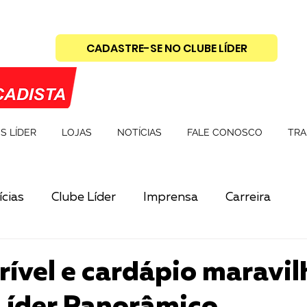
CADASTRE-SE NO CLUBE LÍDER
S LÍDER
LOJAS
NOTÍCIAS
FALE CONOSCO
TRA
cias
Clube Líder
Imprensa
Carreira
crível e cardápio maravil