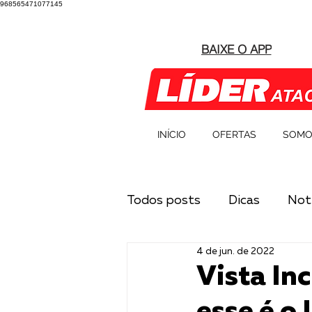
968565471077145
BAIXE O APP
INÍCIO
OFERTAS
SOMO
Todos posts
Dicas
Notí
4 de jun. de 2022
Vista In