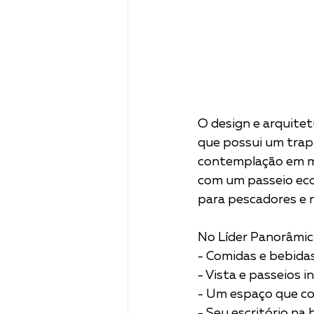
O design e arquite
que possui um trap
contemplação em mei
com um passeio eco
para pescadores e 
No Líder Panorâmic
- Comidas e bebidas delici
- Vista e passeios incríve
- Um espaço que conta his
- Seu escritório na 