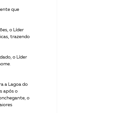
iente que 
ões, o Líder 
cas, trazendo 
dado, o Líder 
                 
ra a Lagoa do 
s após o 
iores 