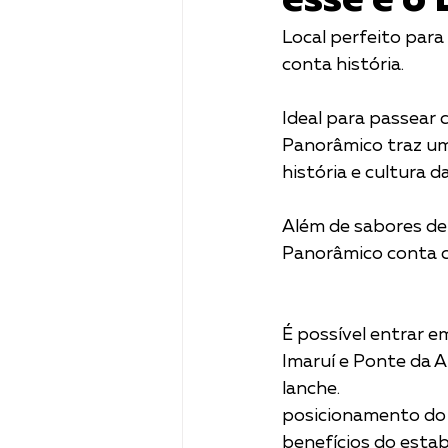
esse é o
Local perfeito para
conta história. 
Ideal para passear c
Panorâmico traz um
história e cultura d
Além de sabores del
Panorâmico conta com 
É possível entrar e
Imaruí e Ponte da A
lanche.                        			                  		Com um ambiente amplo e aconchegante, o 
posicionamento do 
benefícios do estab