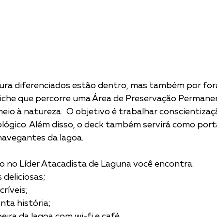
tura diferenciados estão dentro, mas também por fora
iche que percorre uma Área de Preservação Permane
o à natureza.  O objetivo é trabalhar conscientizaç
lógico. Além disso, o deck também servirá como port
navegantes da lagoa.
o no Líder Atacadista de Laguna você encontra:
osas;                            
is;                 
tória;                           
beira da lagoa com wi-fi e café.