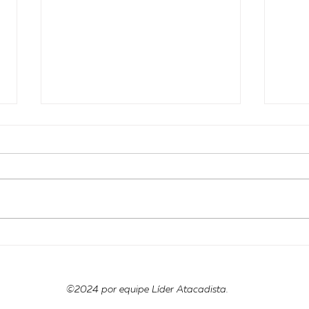
Rumo a Expansão!!
Mais
com
lide
©2024 por equipe Líder Atacadista.