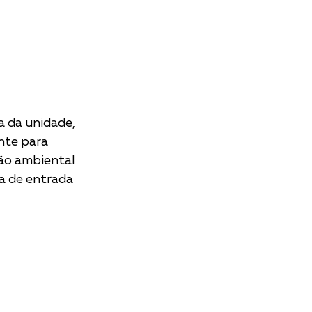
 da unidade, 
nte para 
ão ambiental 
a de entrada 