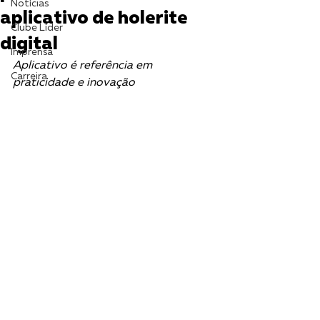
Notícias
aplicativo de holerite
Clube Líder
digital
Imprensa
Aplicativo é referência em 
Carreira
praticidade e inovação