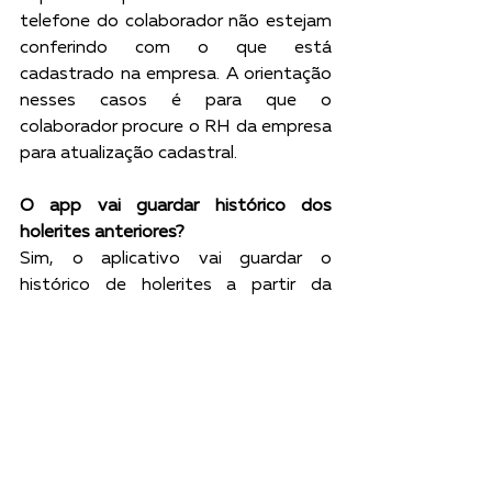
telefone do colaborador não estejam 
conferindo com o que está 
cadastrado na empresa. A orientação 
nesses casos é para que o 
colaborador procure o RH da empresa 
para atualização cadastral. 
O app vai guardar histórico dos 
holerites anteriores?
Sim, o aplicativo vai guardar o 
histórico de holerites a partir da 
validação cadastral do colaborador no 
app Wiipo. 
Quais as versões dos sistemas 
operacionais Android e IOS para o app 
Wiipo funcionar?
Android: Versão 5 ou superior.