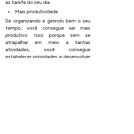
as tarefa do seu dia.
Mais produtividade
Se organizando e gerindo bem o seu 
tempo, você consegue ser mais 
produtivo. Isso porque sem se 
atrapalhar em meio a tantas 
atividades, você consegue 
estabelecer prioridades e desenvolver 
as tarefas no tempo correto.
Mais qualidade
Com menos estresse, retrabalho e 
mais produtividade você vai conseguir 
produzir os seus trabalhos com mais 
qualidade. O tempo bem organizado 
faz com que você tenha prazos 
maiores, consiga focar melhor e 
executar bem cada tarefa!