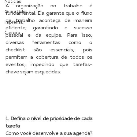
Notícias
A organização no trabalho é 
Clube Líder
fundamental. Ela garante que o fluxo 
de trabalho aconteça de maneira 
Imprensa
eficiente, garantindo o sucesso 
Carreira
pessoal e da equipe. Para isso, 
diversas ferramentas como o 
checklist são essenciais, pois 
permitem a cobertura de todos os 
eventos, impedindo que tarefas-
chave sejam esquecidas.
1. Defina o nível de prioridade de cada 
tarefa
Como você desenvolve a sua agenda? 