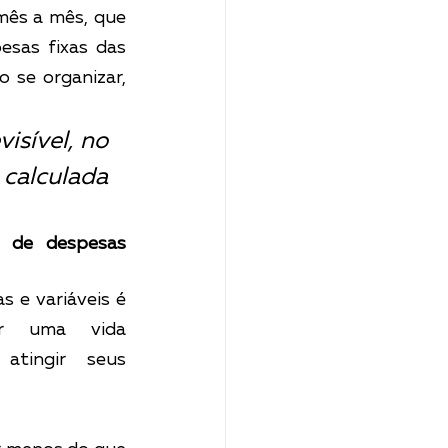
ês a mês, que 
sas fixas das 
 se organizar, 
sível, no 
calculada 
 de despesas 
s e variáveis é 
er uma vida 
atingir seus 