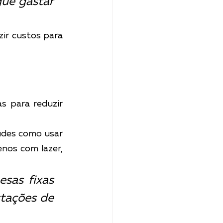
ue gastar 
ir custos para 
 para reduzir 
udes como usar 
nos com lazer, 
as fixas 
tações de 