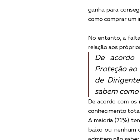
ganha para consegu
como comprar um imó
No entanto, a falt
relação aos próprio
De acordo 
Proteção ao 
de Dirigente
sabem como c
De acordo com os 
conhecimento total
A maioria (71%) te
baixo ou nenhum co
admitem não saber o