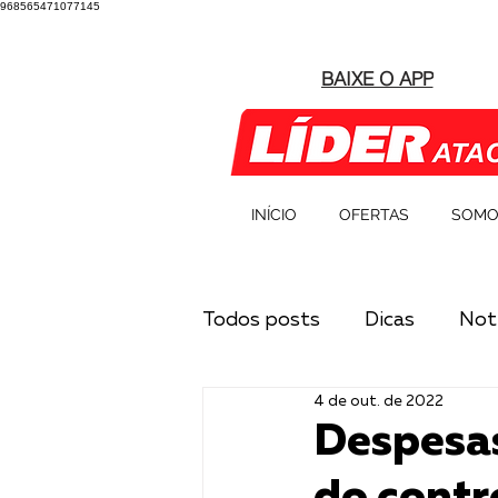
968565471077145
BAIXE O APP
INÍCIO
OFERTAS
SOMO
Todos posts
Dicas
Notí
4 de out. de 2022
Despesas