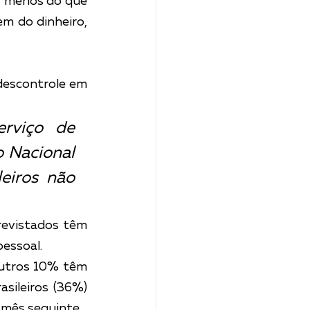
r menos do que 
m do dinheiro, 
escontrole em 
rviço de 
 Nacional 
eiros não 
evistados têm 
essoal.
utros 10% têm 
ileiros (36%) 
 mês seguinte.