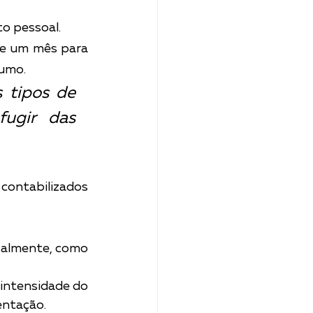
o pessoal.
de um mês para 
sumo.
 tipos de 
ugir das 
contabilizados 
almente, como 
intensidade do 
entação.