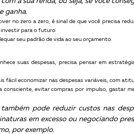
com a sua renda, ou seja, se você conseg
e ganha.
ver no zero a zero, é sinal de que você precisa reduz
investir para o futuro.
dequar seu padrão de vida ao seu orçamento.
hece suas despesas, precisa pensar em estratégias
s fácil economizar nas despesas variáveis, com atit
a consciente, evitar compras por impulso, gastar me
 também pode reduzir custos nas despes
inaturas em excesso ou negociando pres
o, por exemplo.