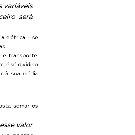
variáveis 
eiro será 
 elétrica — se 
as.
 e transporte. 
 é só dividir o 
r à sua média 
asta somar os 
sse valor 