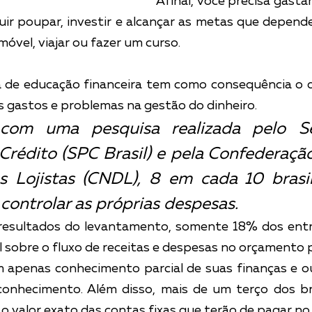
Afinal, você precisa gasta
ir poupar, investir e alcançar as metas que depende
vel, viajar ou fazer um curso.
a de educação financeira tem como consequência o d
s gastos e problemas na gestão do dinheiro.
com uma pesquisa realizada pelo Se
Crédito (SPC Brasil) e pela Confederação
s Lojistas (CNDL), 8 em cada 10 brasil
ontrolar as próprias despesas.
resultados do levantamento, somente 18% dos entr
 sobre o fluxo de receitas e despesas no orçamento p
m apenas conhecimento parcial de suas finanças e o
nhecimento. Além disso, mais de um terço dos bras
 valor exato das contas fixas que terão de pagar no