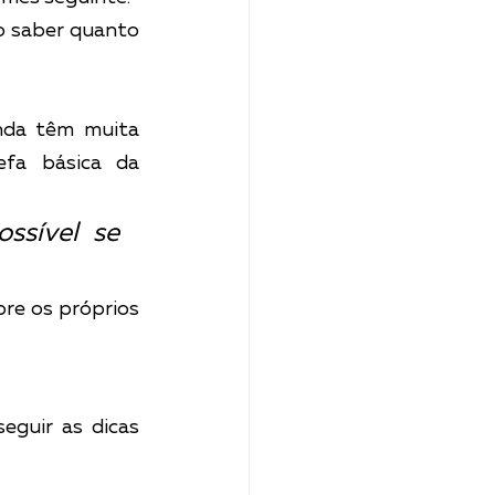
o saber quanto 
da têm muita 
efa básica da 
sível se 
re os próprios 
eguir as dicas 