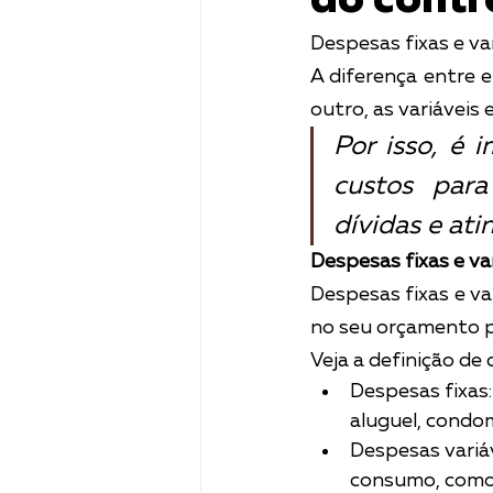
do contr
Despesas fixas e v
A diferença entre e
outro, as variávei
Por isso, é 
custos para
dívidas e ati
Despesas fixas e var
Despesas fixas e va
no seu orçamento p
Veja a definição de
Despesas fixas
aluguel, condom
Despesas variáv
consumo, como 