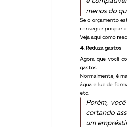
é compatível 
menos do qu
Se o orçamento esti
conseguir poupar e 
Veja aqui como rea
4. Reduza gastos
Agora que você con
gastos.
Normalmente, é mai
água e luz de form
etc.
Porém, você
cortando ass
um empréstim