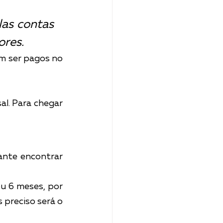
as contas 
ores.
 ser pagos no 
l. Para chegar 
nte encontrar 
u 6 meses, por 
preciso será o 