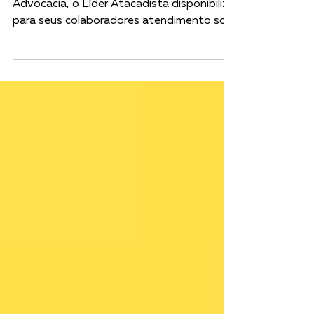
Em parceria com o escritório MOR ADV de
Advocacia, o Líder Atacadista disponibiliza
para seus colaboradores atendimento sob
forma de...