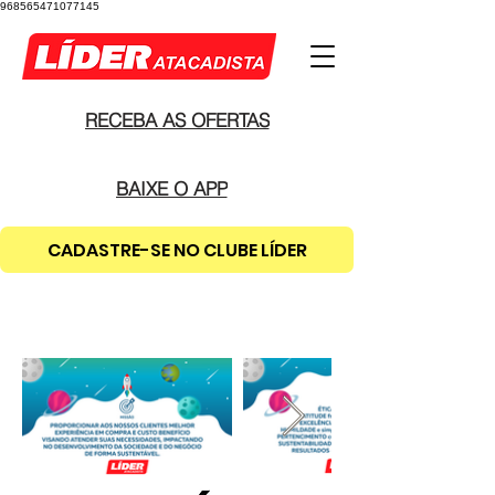
968565471077145
RECEBA AS OFERTAS
BAIXE O APP
CADASTRE-SE NO CLUBE LÍDER