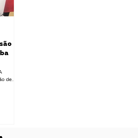
 são
uba
A
ão de
abalho