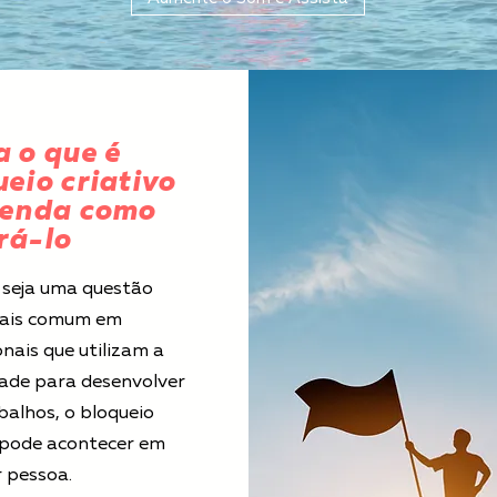
a o que é
ueio criativo
tenda como
rá-lo
seja uma questão
ais comum em
onais que utilizam a
dade para desenvolver
balhos, o bloqueio
 pode acontecer em
 pessoa.