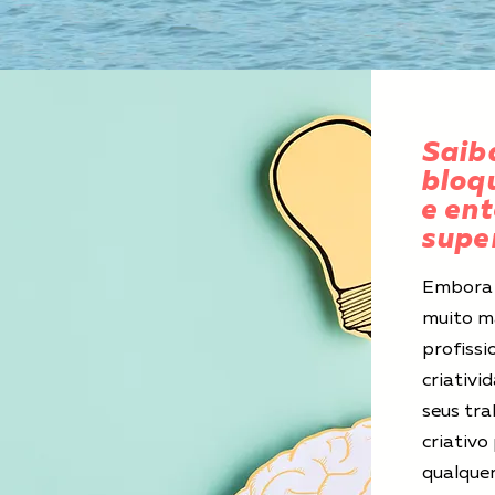
Saib
bloq
e en
supe
Embora 
muito m
profissi
criativi
seus tra
criativo
qualquer