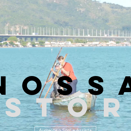
noss
istór
Aumente o Som e Assista