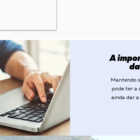
A impor
da
Mantendo su
pode ter a 
ainda dar a