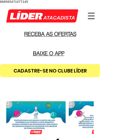
968565471077145
RECEBA AS OFERTAS
BAIXE O APP
CADASTRE-SE NO CLUBE LÍDER