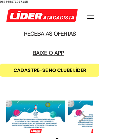
968565471077145
RECEBA AS OFERTAS
BAIXE O APP
CADASTRE-SE NO CLUBE LÍDER